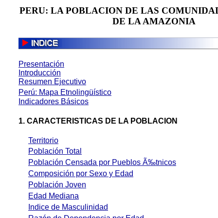
PERU: LA POBLACION DE LAS COMUNIDA
DE LA AMAZONIA
Presentación
Introducción
Resumen Ejecutivo
Perú: Mapa
Etnolingüístico
Indicadores Básicos
1. C
ARACTERISTICAS DE LA POBLACION
Territorio
Población
Total
Población
C
ensada por
P
ueblos
Ã‰
tnicos
Composición por
Sexo y Edad
Población
Joven
Edad
Mediana
Indice de
Masculinidad