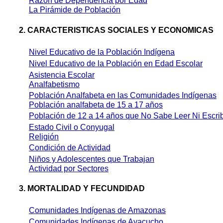
Razón de
Dependencia por Edad
La
P
irámide de
P
oblación
2. C
ARACTERISTICAS SOCIALES Y ECONOMICAS
Nivel
Educativo de la Población Indígena
Nivel
Educativo de la Población en Edad Escolar
Asistencia
Escolar
Analfabetismo
Población
Analfabeta en las Comunidades Indígenas
Población analfabeta de 15 a 17 años
Población de 12 a 14 años que
No Sabe Leer Ni Escrib
Estado
Civil o Conyugal
Religión
Condición de
Actividad
Niños y
Adolescentes que Trabajan
Actividad por
Sectores
3.
MORTALIDAD Y FECUNDIDAD
Comunidades
Indígenas de Amazonas
Comunidades
Indígenas de Ayacucho